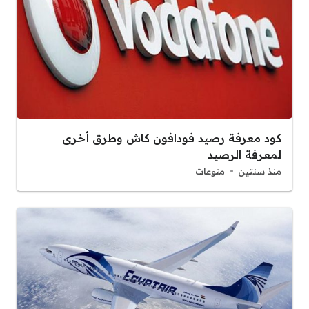
كود معرفة رصيد فودافون كاش وطرق أخرى
لمعرفة الرصيد
منذ سنتين
منوعات