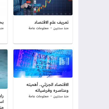
تعريف علم الاقتصاد
بح
منذ سنتين
معلومات عامة
منذ
الاقتصاد الجزئي.. أهميته
وعناصره وفرضياته
را
منذ سنتين
معلومات عامة
اس
من