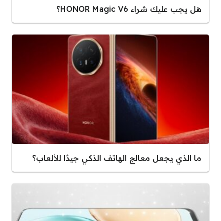
هل يجب عليك شراء HONOR Magic V6؟
ما الذي يجعل معالج الهاتف الذكي جيدًا للألعاب؟