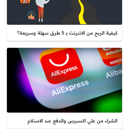
كيفية الربح من الانترنت بـ 5 طرق سهلة وسريعة؟
الشراء من علي اكسبرس والدفع عند الاستلام