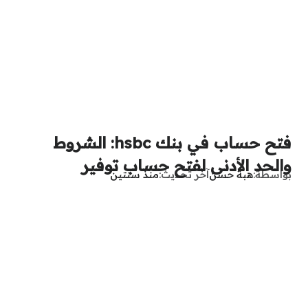
فتح حساب في بنك hsbc: الشروط
والحد الأدنى لفتح حساب توفير
بواسطة
هبة حسن
آخر تحديث
منذ سنتين