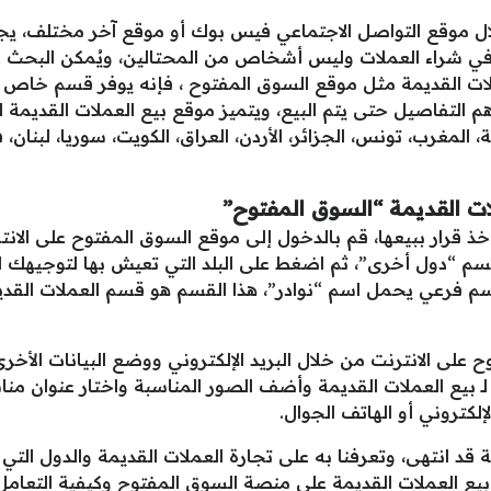
خلال موقع التواصل الاجتماعي فيس بوك أو موقع آخر مختلف، يجب
ي شراء العملات وليس أشخاص من المحتالين، ويُمكن البحث عن
ات القديمة مثل موقع السوق المفتوح ، فإنه يوفر قسم خاص لـ 
لتفاصيل حتى يتم البيع، ويتميز موقع بيع العملات القديمة الس
لمغرب، تونس، الجزائر، الأردن، العراق، الكويت، سوريا، لبنان، فل
ات القديمة “السوق المفتوح”
ذ قرار ببيعها، قم بالدخول إلى موقع السوق المفتوح على الانت
قسم “دول أخرى”، ثم اضغط على البلد التي تعيش بها لتوجيهك
سم فرعي يحمل اسم “نوادر”، هذا القسم هو قسم العملات ال
لى الانترنت من خلال البريد الإلكتروني ووضع البيانات الأخر
 بيع العملات القديمة وأضف الصور المناسبة واختار عنوان منا
لكتروني أو الهاتف الجوال.
ة قد انتهى، وتعرفنا به على تجارة العملات القديمة والدول الت
يع العملات القديمة على منصة السوق المفتوح وكيفية التعامل 