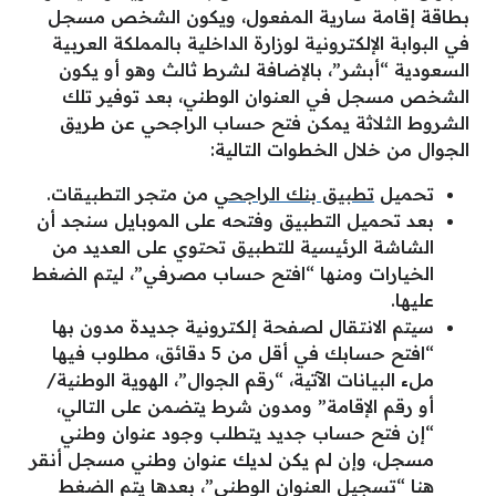
بطاقة إقامة سارية المفعول، ويكون الشخص مسجل
في البوابة الإلكترونية لوزارة الداخلية بالمملكة العربية
السعودية “أبشر”، بالإضافة لشرط ثالث وهو أو يكون
الشخص مسجل في العنوان الوطني، بعد توفير تلك
الشروط الثلاثة يمكن فتح حساب الراجحي عن طريق
الجوال من خلال الخطوات التالية:
تحميل
تطبيق بنك الراجحي
من متجر التطبيقات.
بعد تحميل التطبيق وفتحه على الموبايل سنجد أن
الشاشة الرئيسية للتطبيق تحتوي على العديد من
الخيارات ومنها “افتح حساب مصرفي”، ليتم الضغط
عليها.
سيتم الانتقال لصفحة إلكترونية جديدة مدون بها
“افتح حسابك في أقل من 5 دقائق، مطلوب فيها
ملء البيانات الآتية، “رقم الجوال”، الهوية الوطنية/
أو رقم الإقامة” ومدون شرط يتضمن على التالي،
“إن فتح حساب جديد يتطلب وجود عنوان وطني
مسجل، وإن لم يكن لديك عنوان وطني مسجل أنقر
هنا “تسجيل العنوان الوطني”، بعدها يتم الضغط