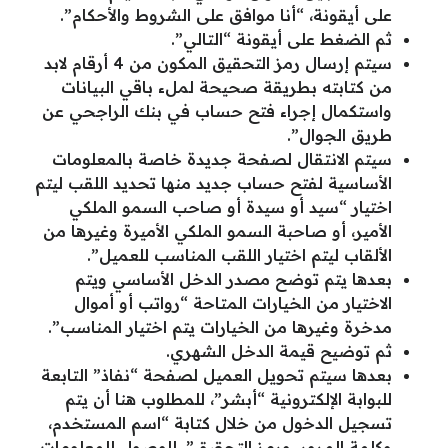
على أيقونة، “أنا موافق على الشروط والأحكام”.
ثم الضغط على أيقونة “التالي”.
سيتم إرسال رمز التحقيق المكون من 4 أرقام لابد
من كتابته بطريقة صحيحة لملء باقي البيانات
واستكمال إجراء فتح حساب في بنك الراجحي عن
طريق الجوال”.
سيتم الانتقال لصفحة جديدة خاصة بالمعلومات
الأساسية لفتح حساب جديد منها تحديد اللقب ليتم
اختيار “سيد أو سيدة أو صاحب السمو الملكي
الأمير، أو صاحبة السمو الملكي الأميرة وغيرها من
الألقاب ليتم اختيار اللقب المناسب للعميل”.
بعدها يتم توضح مصدر الدخل الأساسي ويتم
الاختيار من الخيارات المتاحة “رواتب أو أموال
مدخرة وغيرها من الخيارات يتم اختيار المناسب”.
ثم توضيح قيمة الدخل الشهري.
بعدها سيتم تحويل العميل لصفحة “نفاذ” التابعة
للبوابة الإلكترونية “أبشر”، للمطلوب هنا أن يتم
تسجيل الدخول من خلال كتابة “اسم المستخدم،
وكلمة المرور، ورمز التحقيق”، للوصول للمعلومات