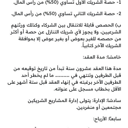
1- حصة الشريك الأول تساوي (50%) من رأس المال.
2- حصة الشريك الثاني تساوي (50%) من رأس المال.
ب) الحصص قابلة للانتقال بين الشركاء وكذلك ورثتهم
الشرعيين، ولا يجوز لأي شريك التنازل عن حصة أو أكثر
من حصصه للغير بعوض أو بغير عوض إلا بموافقة
الشريك الآخر كتابياً.
خامسًا: مـدة العقـد:
مدة هذا العقد عشرون سنة تبدأ من تاريخ توقيعه من
قبل الطرفين وتنتهي في …………… ما لم يخطر أحد
الطرفين الآخر برغبته في إنهاء العقد قبل ستة أشهر على
الأقل بخطاب مسجل على عنوانه.
سادسًا: الإدارة: يتولى إدارة المشـاريع الشريكين
مجتمعين أو منفردين.
سابعـًا: الأرباح: