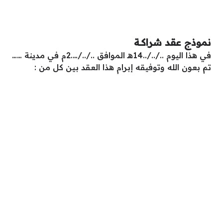
نموذج عقد شراكـة
في هذا اليوم ../../..14هـ الموافق ../../….2م في مدينة ……
تم بعون الله وتوفيقه إبرام هذا العقد بين كل من :