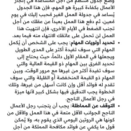
وضع جدول منتظم من أجل المساعدة في إنجاز
الأعمال بكفاءة كبيرة هو المهم، فإن هذا الجدول
يُساعد في جدولة العمل الغير مُحبب إليك في يوم
مُعين، ثم دفع هذا العمل بعيداً عن عقلك من أجل
تجنب الضغط في الأيام الأخرى، فإن انتهيت هذا
العمل لن تحمل على عاتقك الانتهاء منه فيما بعد.
تحديد أولويات المهام
: يجب على الشخص أن يُكمل
المهام التي سوف تفيدة أكثر على المدى الطويل
ويجعلها في المقام الأول دائماً، حيث يحتاج إلى
تحديد الفرق بين المهام ذو القيمة العالية والتي
سوف تفيدة أكثر من غيرها مع مرور الوقت، وبين
المهام ذو القيمة المنخفضة أو القليلة والتي سوف
تقدم له فوائد أقل وإن كانت أسهل من غيرها، وتلك
الخطوة يجب التدقيق فيها بشكل كبير لأنها ميزة
في رجل الأعمال الناجح.
التوقف عن المماطلة
: يجب أن يتجنب رجل الأعمال
الناجح الجوانب الأقل متعة في هذا العمل والأقل من
كونها هي الروتين اليومي الذي يقوم به، ولا يُمكن
قول ما يكفي عن فوائد مكافحة المملكة من أجل