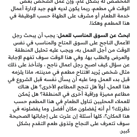
المُخصص له بشكل عام، وإن عمل الشخص بعض
الوقت في مطعم، ربما يكون لديه فهم جيد لإدارة أعمال
خدمة الطعام أو مشرف على الطهاة حسب الوظيفة في
هذا المطعم وهكذا.
ابحث عن السوق المناسب للعمل
: يجب أن يبحث رجل
الأعمال الناجح على السوق المتاح والمناسب في نفس
الوقت من أجل العمل به، ويجب عليه تحليل المنطقة
والعرض والطلب بها، وفي هذا الوقت سوف تفهم الإجابة
عن سؤال كيف اصبح رجل اعمال ناجح ، ولنأخذ على ذلك
مثال شخص يُريد افتتاح مطعم في مدينته، ماذا يلزمه
قبل بدء العمل وما عليه أن يسأل نفسه قبل الشروع في
هذا العمل، أولاً هل تنجح المطاعم الأخرى؟ هل هناك
مطاعم مميزة وراقية أخرى في المنطقة؟ هل يُمكن
للعملاء المحليين تناول الطعام في هذا المطعم حسب
نظرتك؟ أم أنه يُفضلون مكان أفضل وما يفضلونه في
هذا المكان؟، كلها أسئلة إن عثرت على إجاباتها الصحيحة
سوف تتعرف على النجاح وتذوق طعم التقدم بشكل
كبير.