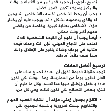
يُصبح ناجح، بل مجرد قدر كبير من الانتباه والوقت
والتركيز وسوف تكون الأمور أفضل.
يجب أن يحط الشخص نفسه بالأشخاص المُلهمين
له والذي يدعمونه بشكل دائم، ويجب عليه أن يختار
هؤلاء الأشخاص بعناية كبيرة، وخاصة من يقضي
معهم أكبر وقت ممكن.
أيضاً يجب أن تفهم أن القيمة الشخصية لك لا
تعتمد على النجاح المهني، فإن أنت وحدك قيمة
مثالية في يومك وهذا لا يتغير على الإطلاق وذلك
مبدأ ضعه دائماً أمامك.
ترسيخ أفضل العادات
توجد مقولة قديمة تقول أن العادة تحتاج منك على
الأقل ثلاثون يوماً من الممارسة، وهذا الوقت لكي تكون
عادة بالفعل ويُطلق عليها هذا الاسم، وكل ما عليم أن
تلتزم ببعض النصائح لكي تكون كذلك وهي كل من:
الالتزام بجدول زمني
: مؤكد أن الكتابة الفعلية للمهام
والتقاويم ليست ضرورية بالنسبة للجميع، لكن