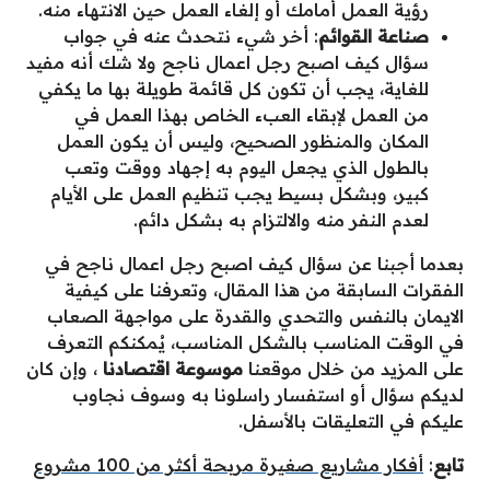
رؤية العمل أمامك أو إلغاء العمل حين الانتهاء منه.
صناعة القوائم
: أخر شيء نتحدث عنه في جواب
سؤال كيف اصبح رجل اعمال ناجح ولا شك أنه مفيد
للغاية، يجب أن تكون كل قائمة طويلة بها ما يكفي
من العمل لإبقاء العبء الخاص بهذا العمل في
المكان والمنظور الصحيح، وليس أن يكون العمل
بالطول الذي يجعل اليوم به إجهاد ووقت وتعب
كبير، وبشكل بسيط يجب تنظيم العمل على الأيام
لعدم النفر منه والالتزام به بشكل دائم.
بعدما أجبنا عن سؤال كيف اصبح رجل اعمال ناجح في
الفقرات السابقة من هذا المقال، وتعرفنا على كيفية
الايمان بالنفس والتحدي والقدرة على مواجهة الصعاب
في الوقت المناسب بالشكل المناسب، يُمكنكم التعرف
على المزيد من خلال موقعنا
موسوعة اقتصادنا
، وإن كان
لديكم سؤال أو استفسار راسلونا به وسوف نجاوب
عليكم في التعليقات بالأسفل.
تابع
:
أفكار مشاريع صغيرة مربحة أكثر من 100 مشروع