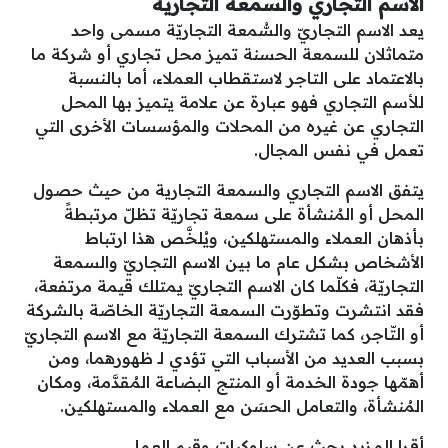
الاسم التجاري والسمعة التجارية
يعد الاسم التجاريّ والسُّمعة التجاريّة مسمى واحد
متماثلان للسمعة الحسنة تميز محل تجاري أو شركة ما
بالاعتماد على التاجر لاستقطاب العملاء، أما بالنسبة
للأسم التجاري فهو عبارة عن علامة يتميز بها المحل
التجاري عن غيره من المحلات والمؤسسات الأخرى التي
تعمل في نفس المجال.
يتفق الاسم التجاري والسمعة التجارية من حيث حصول
المحل أو المُنشأة على سمعة تجاريّة تظلّ مرتبطةً
بأذهان العملاء والمستهلكين، ويُلخَّص هذا ارتباط
الأشخاص بشكل عام ما بين الاسم التجاريّ والسمعة
التجاريّة، فكلّما كان الاسم التجاريّ يمتلك قيمة مرتفعة،
فقد انتشرت وتطوّرت السمعة التجاريّة الخاصّة بالشركة
أو التّاجر، كما تشترك السمعة التجاريّة مع الاسم التجاريّ
بسبب العديد من الأسباب التي تؤدي لـ ظهورهما، ومن
أهمّها جودة الخدمة أو المنتج البضاعة المُقدَّمة، ومكان
المُنشأة، والتعامل الحسَن مع العملاء والمستهلكين.
أقرا المزيد
بحث عن سلوكيات وقيم العمل