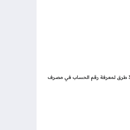
يمكنك استخراج رقم الآيبان الراجحي برقم الحساب لكن كيف تعرف رقم حسابك من الأساس؟، نقدم لكم 3 طرق لمعرفة رقم الحساب في مصرف