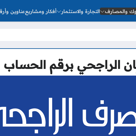
نوك والمصارف
التجارة والاستثمار
أفكار ومشاريع
عناوين وأرق
بان الراجحي برقم الحساب