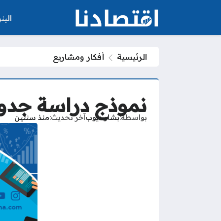
الب
الرئيسية
أفكار ومشاريع
نموذج دراسة جدوى فا
بواسطة
بشار ديوب
آخر تحديث
منذ سنتين