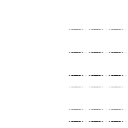
………………………………………………………
………………………………………………………
………………………………………………………
………………………………………………………
………………………………………………………
………………………………………………………