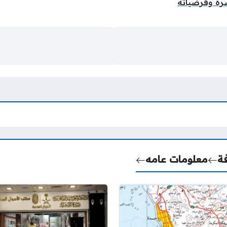
صره وفرضياته
ة
معلومات عامه