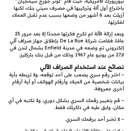
نيوريورك الأمريكية، حيث قام “لوثر جورج سيمجيان”
باختراع أول آلة وتركيبها في مصرف سيتي بنك، لكنها
أزيلت بعد 6 أشهر من وضعها بسبب عدم تقبل العملاء
لفكرتها.
وبعد إزالة الآلة لم تكرح فكرتها مجددًا إلا بعد مرور 25
عامًا، فقامت شركة De La Rue بإطلاق جهاز صراف آلي
إلكتروني تم وضعه في مدينة Enfield بشمال لندن في
الـ27 من يونيو عام 1967 وذلك من قبل بنك باركليز.
نصائح عند استخدام الصراف الآلي
– اختر رقم سري يصعب على أحد توقعه، ولا تربطه بأية
بيانات شخصية من الميلاد وأرقام الهواتف أو أية أرقام
أخرى معروفة.
– قم بتغيير رقمك السري بشكل دوري، ولا تكتبه في أي
مكان، وابق عليه في ذاكرتك فقط.
– لا تخبر أحد برقمك السري.
– لا تدخل بطاقة الائتمان الخاصة بك في مكانها