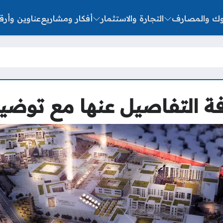
نوك والمصارف
التجارة والاستثمار
أفكار ومشاريع
عناوين وأرق
فة التفاصيل عنها مع توض