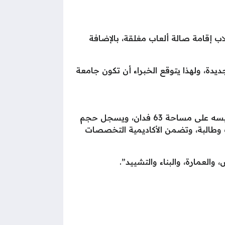
إقامة صالة ألعاب مغلقة، بالإضافة
يدة، ولهذا يتوقع الخبراء أن تكون جامعة
بالإضافة لوجود جامعة العلمين الحديثة فإن المدينة الجديدة بها فرع لأكاديمية العلوم والتكنولوجيا تم تأسيسه على مساحة 63 فدان، ويسجل حجم
كاديمية ما يقرب من 2 مليار جنيهًا مصريًا، ويتوقع أن تستوعب الأكاديمية 10.000 طالب وطالبة، وتضمن الأكاديمية التخصصات
والعمارة، والبناء والتشييد”.