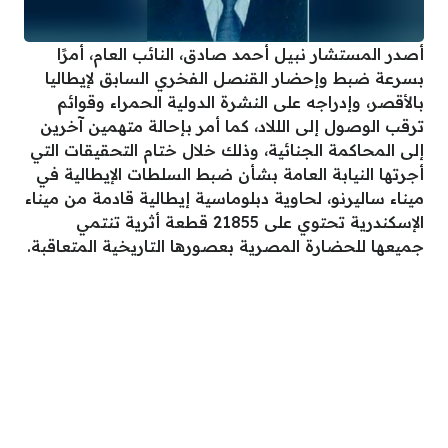
أصدر المستشار نبيل أحمد صادق، النائب العام، أمرًا
بسرعة ضبط وإحضار القنصل الفخري السابق لإيطاليا
بالأقصر، وإدراجه على النشرة الدولية الحمراء وقوائم
ترقب الوصول إلى الللاد، كما أمر بإحالة متهمين آخرين
إلى المحاكمة الجنائية، وذلك خلال ختام التحقيقات التي
أجرتها النيابة العامة بشأن ضبط السلطات الإيطالية في
ميناء ساليرنو، لحاوية دبلوماسية إيطالية قادمة من ميناء
الإسكندرية تحتوي على 21855 قطعة أثرية تنتمي
جميعها للحضارة المصرية بعصورها التاريخية المتعاقبة.