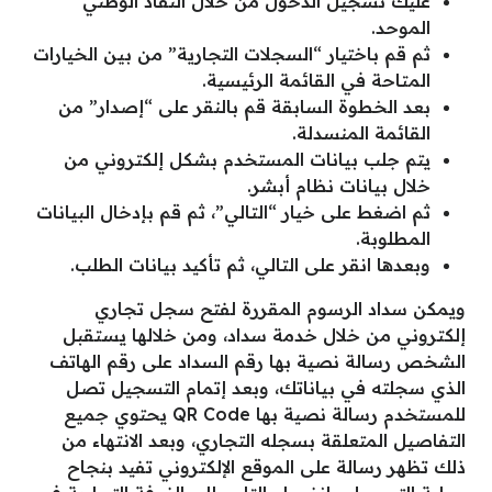
عليك تسجيل الدخول من خلال النفاذ الوطني
الموحد.
ثم قم باختيار “السجلات التجارية” من بين الخيارات
المتاحة في القائمة الرئيسية.
بعد الخطوة السابقة قم بالنقر على “إصدار” من
القائمة المنسدلة.
يتم جلب بيانات المستخدم بشكل إلكتروني من
خلال بيانات نظام أبشر.
ثم اضغط على خيار “التالي”، ثم قم بإدخال البيانات
المطلوبة.
وبعدها انقر على التالي، ثم تأكيد بيانات الطلب.
ويمكن سداد الرسوم المقررة لفتح سجل تجاري
إلكتروني من خلال خدمة سداد، ومن خلالها يستقبل
الشخص رسالة نصية بها رقم السداد على رقم الهاتف
الذي سجلته في بياناتك، وبعد إتمام التسجيل تصل
للمستخدم رسالة نصية بها QR Code يحتوي جميع
التفاصيل المتعلقة بسجله التجاري، وبعد الانتهاء من
ذلك تظهر رسالة على الموقع الإلكتروني تفيد بنجاح