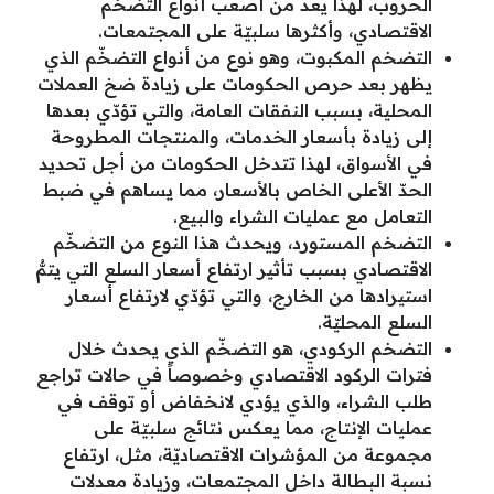
الحروب، لهذا يعد من أصعب أنواع التضخّم
الاقتصادي، وأكثرها سلبيّة على المجتمعات.
التضخم المكبوت، وهو نوع من أنواع التضخّم الذي
يظهر بعد حرص الحكومات على زيادة ضخ العملات
المحلية، بسبب النفقات العامة، والتي تؤدّي بعدها
إلى زيادة بأسعار الخدمات، والمنتجات المطروحة
في الأسواق، لهذا تتدخل الحكومات من أجل تحديد
الحدّ الأعلى الخاص بالأسعار، مما يساهم في ضبط
التعامل مع عمليات الشراء والبيع.
التضخم المستورد، ويحدث هذا النوع من التضخّم
الاقتصادي بسبب تأثير ارتفاع أسعار السلع التي يتمُّ
استيرادها من الخارج، والتي تؤدّي لارتفاع أسعار
السلع المحليّة.
التضخم الركودي، هو التضخّم الذي يحدث خلال
فترات الركود الاقتصادي وخصوصاً في حالات تراجع
طلب الشراء، والذي يؤدي لانخفاض أو توقف في
عمليات الإنتاج، مما يعكس نتائج سلبيّة على
مجموعة من المؤشرات الاقتصاديّة، مثل، ارتفاع
نسبة البطالة داخل المجتمعات، وزيادة معدلات