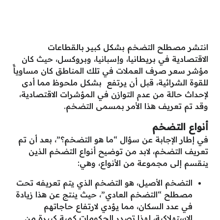
انتشر مصطلح التضخم بشكل كبير بالقطاعات
الاقتصادية في بريطانيا، وإسبانيا، وبروكسل، حيث كان
مؤشر سعر صرف العملات في تلك المناطق كان مساوياًً
للقوة الشرائية، قبل أن يرتفع بشكل ملحوظ مما أدى
لإحداث حالة من عدم التوازن في المؤشرات الاقتصادية،
وقد تم تعريف هذا الأمر بمسمى التضخم.
أنواع التضخم
في إطار الإجابة عن سؤال “ما هو التضخم؟”، بعد أن تم
تعريف التضخم، لابد من توضيح أنواع التضخم الذين
ينقسم إلى مجموعة من الأنواع، وهي:
التضخم الأصيل، هو التضخم الذي يتم تعريفه تحت
مصطلح “التضخم العادي”، حيث ينتج عن هذا زيادة
في عدد السكان، مما يؤدي لارتفاع حاجاتهم
الاستهلاكية، لهذا تصدر الحكومات كمية كبيرة من