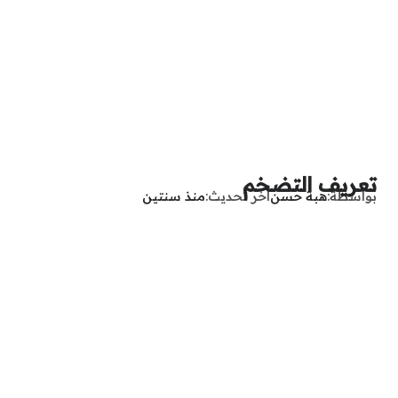
تعريف التضخم
بواسطة
هبة حسن
آخر تحديث
منذ سنتين