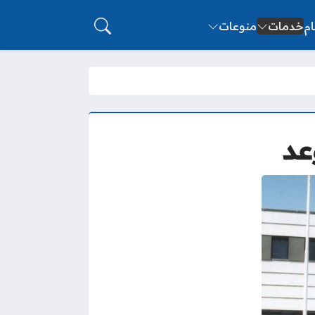
ام
خدمات
منوعات
عد