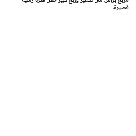
مربح برأس مال صغير وربح كبير خلال فترة زمنية
قصيرة.