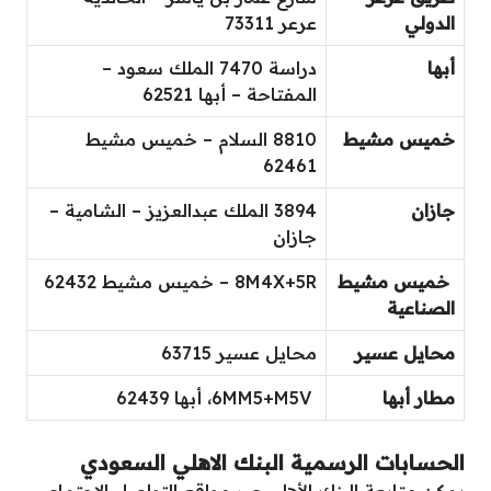
الدولي
عرعر 73311
أبها
دراسة 7470 الملك سعود –
المفتاحة – أبها 62521
خميس مشيط
8810 السلام – خميس مشيط
62461
جازان
3894 الملك عبدالعزيز – الشامية –
جازان
خميس مشيط
8M4X+5R – خميس مشيط 62432
الصناعية
محايل عسير
محايل عسير 63715
مطار أبها
6MM5+M5V، أبها 62439
الحسابات الرسمية البنك الاهلي السعودي