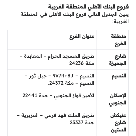
فروع البنك الأهلي المنطقة الغربية
يبين الجدول التالي فروع البنك الأهلي في المنطقة
الغربية:
منطقة
عنوان الفرع
الفرع
شارع
طريق المسجد الحرام – المعابدة –
الجميزة
مكة 24236
النسيم
النسيم – 9V7R+8J – جبل ثور –
النسيم – مكة 24372.
الإسكان
الأمير فواز الجنوبي – جدة 22441
الجنوبي
عنيكش
طريق الملك فهد فرعي – العزيزية –
شارع
جدة 23337
الستين