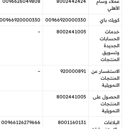
عملاء وسام
8002442424
0096626049808
الأهلي​
​كويك باي
00966920000330
00966920000330
خدمات
8002441005
–
الحسابات
الجديدة
وتسويق
المنتجات
الاستفسار عن
920000891
–
المنتجات
التمويلية
الحصول على
8002441005
المنتجات
التمويلية
البلاغات
8001160131
00966126279666