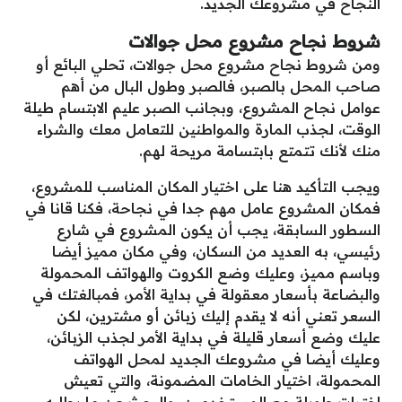
النجاح في مشروعك الجديد.
شروط نجاح مشروع محل جوالات
ومن شروط نجاح مشروع محل جوالات، تحلي البائع أو
صاحب المحل بالصبر، فالصبر وطول البال من أهم
عوامل نجاح المشروع، وبجانب الصبر عليم الابتسام طيلة
الوقت، لجذب المارة والمواطنين للتعامل معك والشراء
منك لأنك تتمتع بابتسامة مريحة لهم.
ويجب التأكيد هنا على اختيار المكان المناسب للمشروع،
فمكان المشروع عامل مهم جدا في نجاحة، فكنا قانا في
السطور السابقة، يجب أن يكون المشروع في شارع
رئيسي، به العديد من السكان، وفي مكان مميز أيضا
وباسم مميز، وعليك وضع الكروت والهواتف المحمولة
والبضاعة بأسعار معقولة في بداية الأمر، فمبالغتك في
السعر تعني أنه لا يقدم إليك زبائن أو مشترين، لكن
عليك وضع أسعار قليلة في بداية الأمر لجذب الزبائن،
وعليك أيضا في مشروعك الجديد لمحل الهواتف
المحمولة، اختيار الخامات المضمونة، والتي تعيش