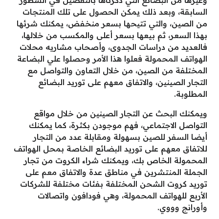
وغيرها من البضائع التي ذكرناها بالتفصيل في السطور
السابقة، وبعد ذلك يمكن الحصول على تلك المنتجات
من الصين، والتي تتيحها بسعر منخفض، يمكنك شرئها
بهذا السعر، ثم بيعها بسعر أعلى والمكسب من خلالها،
فالعديد من دراسات الجدوى، وأصحاب مشاريه محلات
الهواتف المحمولة فعلوا هذا الأمر وحصلوا علي البضاعة
المختلفة من الصين، من خلال التعاون والتواصل مع
التجار الصينين، والاتفاق معهم على توريد البضائع
المطلوبة.
ويمكنك البحث عن التجار الصينين من خلال مواقع
التواصل الاجتماعي، فهم موجودن بكثرة، كما يمكنك
أيضا السفر للصين بسهولة ومقابلة عدد من التجار
للاتفاق معهم على توريد البضائع الخاصة بمحل الهواتف
المحمولة الخاص بك، ويمكنك شراء الكروت من تجار
الجملة المنتشرين في مناطق عدة والاتفاق معم على
توريد كروت الشحن المختلفة بفئات مختلفة للشركات
الأربع للهواتف المحمولة، وهي فودافون واتصالات
وأورانج وووي.