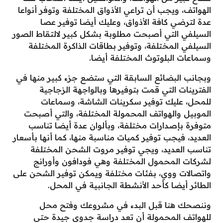
الهواتف، ويجب أن تراعي الأذواق المختلفة وتوفر أنواعا
عدة لترضي كافة الأذواق، وعليك أيضا توفير عصا
السيلفي التي أصبحت مطلوبة بشكل كبير لالتقاط الصور
السيلفي المختلفة، وتوفير بطاقات الذاكرة المختلفة
وسماعات البلوتوث المختلفة أيضا.
وبجانب البضائع السابقة التي ستضع جزء كبير منها في
الفترينات التي قمت بتوفيرها وبالواجهة الزجاجية
للمحل، عليك توفير سكرينات الشاشة، وسماعات
الموبيل والهواتف المحمولة المختلفة، والتي أصبحت
متوفرة بإصدارات مختلفة، وبألوان عدة أيضا تناسب
العديد، فيجب توفير كميات مناسبة منها، كما أنها بأسعار
تناسب العديد، ويجي توفير مروت الشحن المختلفة
لشركات المحمول المختلفة وهي فودافون وأورانج
واتصالات ووي، بفئات مختلفة ويمكن توفير الشحن على
الطائر أيضا كأحد الأنشطة الجانبية في المحل.
وننصحك هنا قبل البدء في مشروعك وفتح محل
للهواتف المحمولة أن تعد دراسة جدوى جيدة حتى