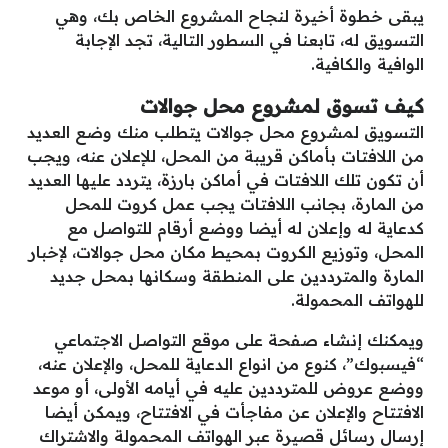
يبقى خطوة أخيرة لنجاح المشروع الخاص بك، وهي
التسويق له، تابعنا في السطور التالية، تجد الإجابة
الوافية والكافية.
كيف تسوق لمشروع محل جوالات
التسويق لمشروع محل جوالات يتطلب منك وضع العديد
من اللافتات بأماكن قريبة من المحل، للإعلان عنه، ويجب
أن تكون تلك اللافتات في أماكن بارزة، يتردد عليها العديد
من المارة، بجانب اللافتات يجب عمل كروت للمحل
كدعاية له وإعلان له أيضا ووضع أرقام للتواصل مع
المحل، وتوزيع الكروت بمحيط مكان محل جوالات، لإخبار
المارة والمترددين على المنطقة وسكانها بمحل جديد
للهواتف المحمولة.
ويمكنك إنشاء صفحة على موقع التواصل الاجتماعي
“فيسبوك”، كنوع من انواع الدعاية للمحل، والإعلان عنه،
ووضع عروض للمترددين عليه في أيامه الأولى، أو موعد
الافتتاح والإعلان عن مفاجأت في الافتتاح، ويمكن أيضا
إرسال رسائل قصيرة عبر الهواتف المحمولة والاشتراك