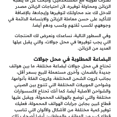
لفترات طويلة مع المستخدمين، والبحث عن ما يطلبه
الزبائن ومحاولة توفيره، لأن احتياجات الزبائن مصدر
للدخل لك عند محاولتك لتوفيرها وإيجادها، بالإضافة
للتأكيد على حسن معاملة الزبائن والابتسامة الدائمة في
وجوههم، لكسب ثقتهم وكسب ودهم أيضا.
وفي السطور التالية، نساعدك ونعرض لك المنتجات
التي يجب توفيرها في محل جوالات، والتي يقبل عيلها
العديد من الزبائن.
البضاعة المطلوبة في محل جوالات
تحتاج في محل جوالات لبضاعة مختلفة، ما بين هواتف
جديدة بالضمان، وآخرى مستعملة للبيع بسعر أقل،
بجانب كروت الشحن المختلفة، وكروت الفكة بأنواعها،
وشواحن الموبيلات المختلفة التي تتنوع بين الصيني
والشواحن الأصلية أيضا، كما أنك تحتاج لاكسسوارات
مختلفة والتي توضع بالهواتف المحمولة، ويقبل عليها
قطاع كبير، بجابن جرابات الهواتف المحمولة، فعليك
توفير كمية مختلفة من الأشكال والألوان التي تناسب
قطاع كبير من الهواتف، والمواطنين أيضا أصحاب تلك