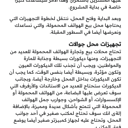
عليها المشترين باستمرار، وهذا الأمر سيساعدك كثيرا
خاصة في بداية المشروع.
وبعد البداية وفتح المحل، ننتقل لخطوة التجهيزات التي
يحتاجها محل بيع الهواتف المحمولة، والتي نساعدك
ونعرضها أيضا في السطور المقبلة.
تجهيزات محل جوالات
تحتاج محلات بيع وتجارة الهواتف المحمولة للعديد من
التجهيزات، ومنها ديكورات بسيطة وجذابة للمارة
والمواطنين، ويجب أن تجذب تلك الديكورات العيون
وتكون مؤثرة، وبسيطة أيضا بنفس الوقت، كما يجب أن
تكون الديكورات بداخل المحل وخارجة أيضا، وبجانب
الديكورات ستحتاج للعديد من الاستاندات والأرفرف التي
سوف تعرض عليها البضاعة، من الهواتف المحمولة أو
الإكسسوارات، أو الشواحن، وجوارب جمل الهواتف
المحمولة التي تتمتع بأشكال عديدة ومميزة، بالإضافة
إلةى انك سوف تحتاج لمكتب صغير في أحد جوانب
المحل، وتحتاج عليه لجهاز كمبيزتر صغير أيضا يوضع
فوق المكتب.