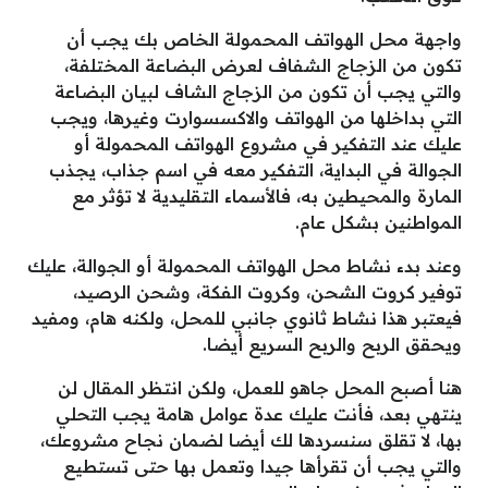
واجهة محل الهواتف المحمولة الخاص بك يجب أن
تكون من الزجاج الشفاف لعرض البضاعة المختلفة،
والتي يجب أن تكون من الزجاج الشاف لبيان البضاعة
التي بداخلها من الهواتف والاكسسوارت وغيرها، ويجب
عليك عند التفكير في مشروع الهواتف المحمولة أو
الجوالة في البداية، التفكير معه في اسم جذاب، يجذب
المارة والمحيطين به، فالأسماء التقليدية لا تؤثر مع
المواطنين بشكل عام.
وعند بدء نشاط محل الهواتف المحمولة أو الجوالة، عليك
توفير كروت الشحن، وكروت الفكة، وشحن الرصيد،
فيعتبر هذا نشاط ثانوي جانبي للمحل، ولكنه هام، ومفيد
ويحقق الربح والربح السريع أيضا.
هنا أصبح المحل جاهو للعمل، ولكن انتظر المقال لن
ينتهي بعد، فأنت عليك عدة عوامل هامة يجب التحلي
بها، لا تقلق سنسردها لك أيضا لضمان نجاح مشروعك،
والتي يجب أن تقرأها جيدا وتعمل بها حتى تستطيع