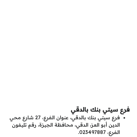
فرع سيتي بنك بالدقي
فرع سيتي بنك بالدقي، عنوان الفرع، 27 شارع محي
الدين أبو العز، الدقي، محافظة الجيزة، رقم تليفون
الفرع، 023497887.