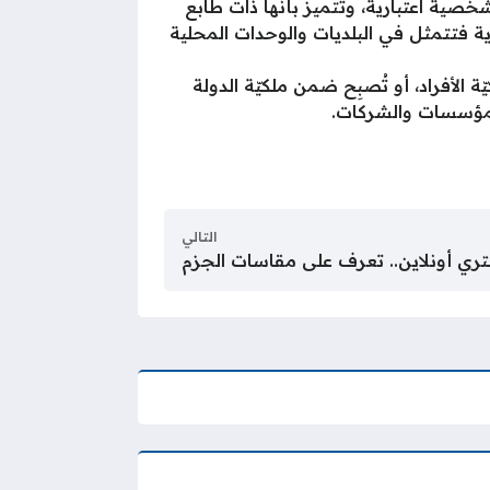
صية اعتبارية، وتتميز بأنها ذات طابع
لدية فتتمثل في البلديات والوحدات المحلية
الأفراد، أو تُصبِح ضمن ملكيّة الدولة
 المؤسسات والشركات.
التالي
ري أونلاين.. تعرف على مقاسات الجزم