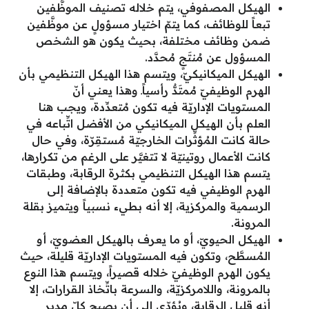
الهيكل المصفوفي، يتم خلاله تصنيف الموظَّفين
تبعاً للوظائف، كما يتمّ اختيار مسؤولٍ عن موظَّفين
ضمن وظائف مختلفة، بحيث يكون هو الشخص
المسؤول عن مُنتَجٍ مُحدَّد.
الهيكل الميكانيكيّ، ويتسم هذا الهيكل التنظيمي بأن
الهرم الوظيفيّ مُمتَدٌّ رأسياًـ وهذا يعني أنّ
المستويات الإداريّة فيه تكون مُتعدِّدة، ويجب هنا
العلم بأن الهيكل الميكانيكي من الأفضل اتِّباعه في
حالة كانت المُؤثِّرات الخارجيّة مُستقِرّة، وفي حال
كانت الأعمال روتينيّة لا تتغيَّر على الرغم من تكرارها،
يتسم هذا الهيكل التنظيمي بكثرة الرقابة، وطبقات
الهرم الوظيفي فيه تكون متعددة بالإضافة إلى
الرسمية والمركزية، إلا أنه بطيء نسبياً ويتميز بقلة
المرونة.
الهيكل الحيويّ، أو ما يعرف بالهيكل العضويّ، أو
المُسطَّح، وتكون فيه المستويات الإداريّة قليلة، حيث
يكون الهرم الوظيفيّ خلاله قصيراً، ويتسم هذا النوع
بالمرونة، واللامركزيّة، والسرعة باتِّخاذ القرارات، إلا
أنه قليل الرقابة، ويُؤدّي إلى أن يصبح كلّ مديرٍ