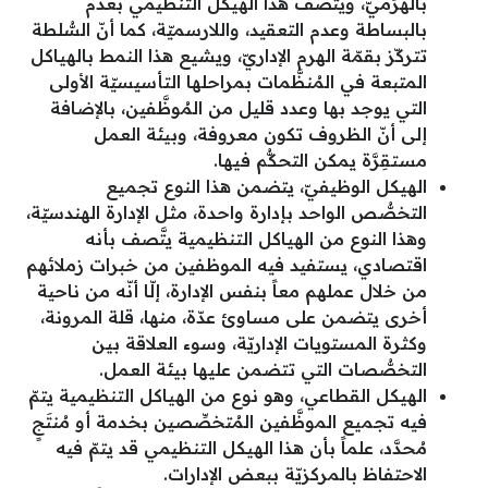
بالهَرَميّ، ويتَّصف هذا الهيكل التنظيمي بعدم
بالبساطة وعدم التعقيد، واللارسميّة، كما أنّ السُّلطة
تتركّز بقمّة الهرم الإداريّ، ويشيع هذا النمط بالهياكل
المتبعة في المُنظَّمات بمراحلها التأسيسيّة الأولى
التي يوجد بها وعدد قليل من المُوظَّفين، بالإضافة
إلى أنّ الظروف تكون معروفة، وبيئة العمل
مستقِرَّة يمكن التحكُّم فيها.
الهيكل الوظيفيّ، يتضمن هذا النوع تجميع
التخصُّص الواحد بإدارة واحدة، مثل الإدارة الهندسيّة،
وهذا النوع من الهياكل التنظيمية يتَّصف بأنه
اقتصادي، يستفيد فيه الموظفين من خبرات زملائهم
من خلال عملهم معاً بنفس الإدارة، إلّا أنّه من ناحية
أخرى يتضمن على مساوئ عدّة، منها، قلة المرونة،
وكثرة المستويات الإداريّة، وسوء العلاقة بين
التخصُّصات التي تتضمن عليها بيئة العمل.
الهيكل القطاعي، وهو نوع من الهياكل التنظيمية يتمّ
فيه تجميع الموظَّفين المُتخصِّصين بخدمة أو مُنتَجٍ
مُحدَّد، علماً بأن هذا الهيكل التنظيمي قد يتمّ فيه
الاحتفاظ بالمركزيّة ببعض الإدارات.