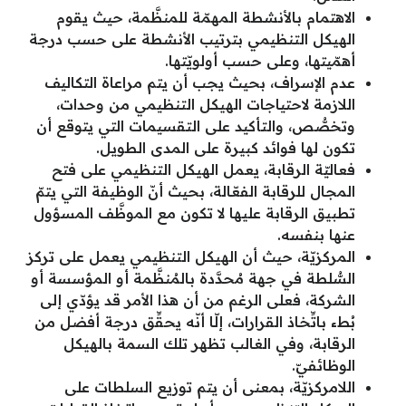
الاهتمام بالأنشطة المهمّة للمنظَّمة، حيث يقوم
الهيكل التنظيمي بترتيب الأنشطة على حسب درجة
أهمّيتها، وعلى حسب أولويّتها.
عدم الإسراف، بحيث يجب أن يتم مراعاة التكاليف
اللازمة لاحتياجات الهيكل التنظيمي من وحدات،
وتخصُّص، والتأكيد على التقسيمات التي يتوقع أن
تكون لها فوائد كبيرة على المدى الطويل.
فعاليّة الرقابة، يعمل الهيكل التنظيمي على فتح
المجال للرقابة الفعّالة، بحيث أنّ الوظيفة التي يتمّ
تطبيق الرقابة عليها لا تكون مع الموظَّف المسؤول
عنها بنفسه.
المركزيّة، حيث أن الهيكل التنظيمي يعمل على تركز
السُّلطة في جهة مُحدَّدة بالمُنظَّمة أو المؤسسة أو
الشركة، فعلى الرغم من أن هذا الأمر قد يؤدّي إلى
بُطء باتِّخاذ القرارات، إلّا أنّه يحقِّق درجة أفضل من
الرقابة، وفي الغالب تظهر تلك السمة بالهيكل
الوظائفيّ.
اللامركزيّة، بمعنى أن يتم توزيع السلطات على