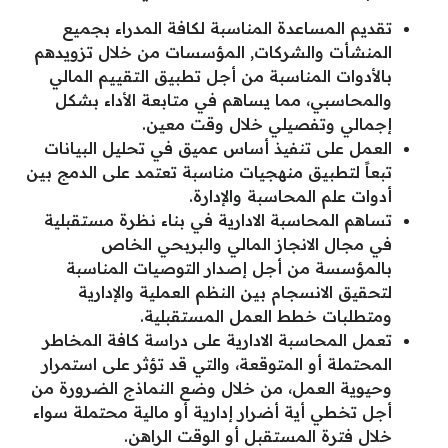
تقديم المساعدة المناسبة لكافة المدراء بجميع
المنشأت والشركات, المؤسسات من خلال تزويدهم
بالأدوات المناسبة من أجل تطبيق التقييم المالي
والمحاسبي، مما يساهم في متابعة الأداء بشكل
إجمالي وتفصيلي خلال وقت معين.
العمل على تنفيذ أساس عميق في تحليل البيانات
تبعاً لتطبيق منهجيات مناسبة تعتمد على الدمج بين
أدوات علم المحاسبة والإدارة.
تساهم المحاسبة الادارية في بناء نظرة مستقبلية
في مجال الانجاز المالي والبربحي الخاص
بالمؤسسة من أجل إصدار التوصيات المناسبة
لتحقيق الانسجام بين النظم العملية والإدارية
ومتطلبات خطط العمل المستقبلية.
تعمل المحاسبة الادارية على دراسة كافة المخاطر
المحتملة أو المتوقعة، والتي قد تؤثر على استمرار
وحيوية العمل، من خلال وضع النماذج الضرورة من
أجل تخطي أية أضرار إدارية أو مالية محتملة سواء
خلال فترة المستقبل أو الوقت الراهن.