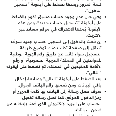
كلمة المرور وبعدها نضغط على أيقونة “تسجيل
الدخول”.
وفي حال عدم وجود حساب مسبق نقوم بالضغط
على أيقونة “تسجيل حساب جديد”، ومن هذه
الأيقونة يُمكننا الاشتراك في موقع مساند عبر
الانترنت.
إن قمت بالدخول إلى تسجيل حساب جديد سوف
تنتقل إلى صفحة تطلب منك توضيح طريقة
التسجيل سواء كانت عن طريق رقم الهوية الوطنية
للمواطنين في المملكة العربية السعودية، أو رقم
الإقامة للمقيمين في المملكة، ثم نضغط على أيقونة
“التالي”.
بعد الضغط على أيقونة “التالي” ومتابعة إدخال
باقي البيانات ومن ضمنها رقم الهاتف الجوال.
سوف تصل رسالة إلى الهاتف بها كلمة المرور أو
رمز الدخول للموقع، كما تصل رسالة تفعيل
الحساب على البريد الإلكتروني الذي قمنا بإدخاله من
ضمن البيانات.