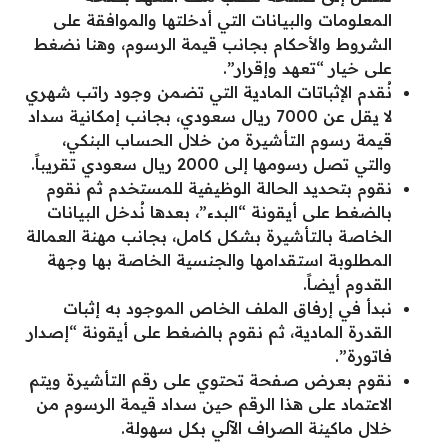
المعلومات والبيانات التي أدخلتها والموافقة على
الشروط والأحكام بجانب قيمة الرسوم، وهنا نضغط
على خيار “تعهد وإقرار”.
نُقدم الإثباتات المادية التي تضمن وجود راتب شهري
لا يقل عن 7000 ريال سعودي، بجانب إمكانية سداد
قيمة رسوم التأشيرة من خلال الحساب البنكي،
والتي تصل رسومها إلى 2000 ريال سعودي تقريباً.
نقوم بتحديد الحالة الوظيفية للمستخدم ثم نقوم
بالضغط على أيقونة “البدء”، بعدها نُدخل البيانات
الخاصة بالتأشيرة بشكل كامل، بجانب مهنة العمالة
المطلوبة استقدامها والجنسية الخاصة بها وجهة
القدوم أيضاً.
نبدأ في إرفاق الملف الخاص الموجود به إثبات
القدرة المادية، ثم نقوم بالضغط على أيقونة “إصدار
فاتورة”.
نقوم بعرض صفحة تحتوي على رقم التأشيرة ويتم
الاعتماد على هذا الرقم حين سداد قيمة الرسوم من
خلال ماكينة الصراف الآلي بكل سهولة.