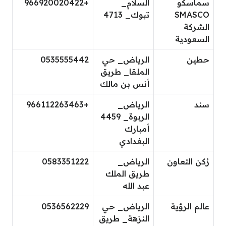
سماسكو
السلام_
+966920020422
SMASCO
تبوك_ 4713
الشركة
السعودية
حطين
الرياض_ حي
0535555442
الملقا_ طريق
أنس بن مالك
سند
الرياض_
+966112263463
الربوة_ 4459
أمبارك
البغدادي
رُكن التعاون
الرياض_
0583351222
طريق الملك
عبد الله
عالم الرؤية
الرياض_ حي
0536562229
النزهة_ طريق