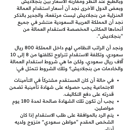
وبالطبع عند النظر ومقارنة الأسعار بين بنجلاديش
وبعض الدول الأخرى نجد أن أسعار استقدام العمالة
المنزلية من بنجلاديش ليست مرتفعة، والجدير بالذكر
نجد أن المملكة العربية السعودية منتشر في جميع
أنحاءها المكاتب المخصصة لاستقدام العمالة من
“بنجلاديش”.
ونجد أن الراتب النظامي لهم داخل المملكة 800 ريال
سعودي، وتكلفة الاستقدام تتراوح تكلفتها من 8 إلى 10
آلاف ريال سعودي، ولكن ما هي شروط استقدام العمالة
والخادمات من بنجلاديش؟ وتلك الشروط تتمثل في:
في حالة أن كان المستقدم مشتركاً في التأمينات
الاجتماعية يجب حصوله على شهادة تأمينية تضمن
قدرته على دفع التكاليف.
يجب أن تكون تلك الشهادة صالحة لمدة 180 يوم
مواصلين.
يتم الرد بالموافقة على طلب الاستقدام إذا كان
الشخص المقدم “مواطن سعودي” متزوج ولديه
أبناء.