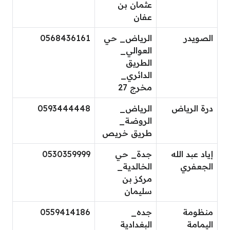
عثمان بن
عفان
الصويدر
الرياض_ حي
0568436161
العوالي_
الطريق
الدائري_
مخرج 27
درة الرياض
الرياض_
0593444448
الروضة_
طريق خريص
إياد عبد الله
جدة_ حي
0530359999
الجعفري
الخالدية_
مركز بن
سليمان
منظومة
جده_
0559414186
اليمامة
البغدادية