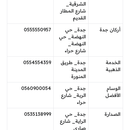
الشرقية_
شارع المطار
القديم
أركان جدة
جدة_ حي
0555550957
النهضة_ حي
النهضة_
شارع حراء
الخدمة
جدة_ طريق
0554554359
الذهبية
المدينة
المنورة
الوسام
جدة_ حي
0560900054
الأفضل
الربة_ شارع
حراء
الصدارة
جدة_ حي
0535138999
الراية_ شارع
صاري