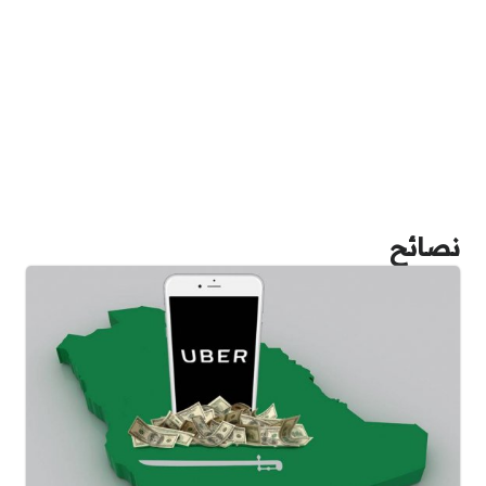
نصائح