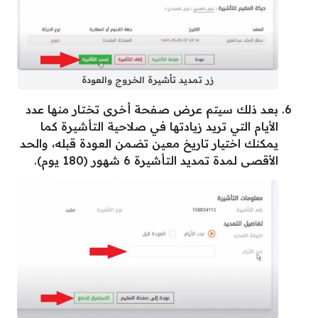
زر تمديد تأشيرة الخروج والعودة
بعد ذلك سيتم عرض صفحة أخرى تختار منها عدد
الأيام التي تريد زيادتها في صلاحية التأشيرة كما
يمكنك اختيار تاريخ معين تضمن العودة قبله، والحد
الأقصى لمدة تمديد التأشيرة 6 شهور (180 يوم).