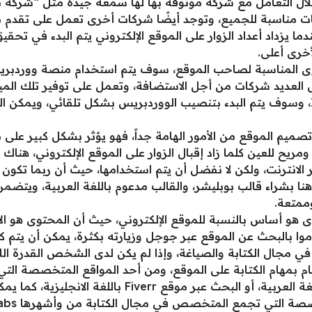
ات مناسبة للجميع، وتوجد أيضًا شركات أخرى تعمل على تقدم نف
ا يزداد أعداد الزوار على الموقع الإلكتروني يتم البدء في تحقي
خرى أعلى.
خلال الضغط على Install wordpress، وسوف يتم البدء بتنصيب الووردبريس بشكل تلقائ
صميم الموقع من الأمور الهامة جداً، فهو يؤثر بشكل كبير على نف
ريح للعين كلما زاد إقبال الزوار على الموقع الإلكتروني، هناك
انترنت، ولكن لا نفضل أن يتم استخدامها، حيث أن ربما تكون مه
نا بشراء قالب بوبليشر، والقالب مدعوم باللغة العربية، ويتضمن
ممتعة.
ى هو أساس بالنسبة للموقع الإلكتروني، حيث أن المحتوى هو ال
موا بالبحث عن الموقع عبر جوجل وزيارته بكثرة، يمكن أن يتم
زمة في مجال الكتابة والصياغة، وإذا لم يكن لدى الشخص القدر
ام بمهام الكتابة على الموقع، ومن أحد المواقع المتخصصة التي 
الموقع البحث على موقع خمسات باللغة العربية، أو البحث