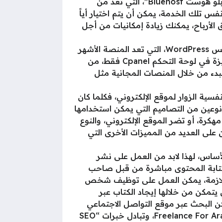
هنا اختيار شركة استضافة قوية من خلال التعامل مع شركة موثوقة بها لها سمعة جيدة مثل “شركة بلو هوست Bluehost”، التي تعد من
س تلك الخدمة، يمكن أن يتم اختيار أياً
ق الأرباح، يمكنك زيادة إمكانيات من أجل
لابد من استخدام منصة لـ إدارة المحتوى المناسبة لصاحب الموقع، سوف يتم استخدام منصة ووردبريس WordPress، التي تعد المنصة الأشهر
بالعالم من أجل إدارة المحتوى، وتعمل العديد شركات من أجل الاستضافة، وتعمل على توفير تلك الميزة في لوحة التحكم Cpanel فقط، من
ي، ويمكن البدء من خلال المنصات المجانية مثل
سية الزوار لموقع الإلكتروني، فكلما كان
 نوعين من التصاميم التي يمكن استخدامها
كرة، أو تضر الموقع الإلكتروني، والنوع
 على العديد من المميزات الأخرى التي
أساس، لهذا لابد من العمل على نشر
 كتابة المحتوى مباشرة من قبل صاحب
ة اللازمة، يمكن العمل على توظيف شخص
يتمكن من خلالها إيجاد الكتاب عبر
 عبر موقع Fiverr باللغة الانجليزية، كما يمكن البحث عبر موقع التواصل الاجتماعي
الفيسبوك، من خلال الجروبات المتخصصة التي تجمع المتخصص في مجال الكتابة من وأشهرها Freelance For Arabs، وتبادل خبرات “SEO