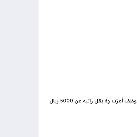
تقديم تعريف بالراتب الشهري صادر عن جهة العمل، حيث يجب أن يكون الشخص المنتفع بالخدمة موظف أعزب ولا يقل راتبه عن 5000 ريال