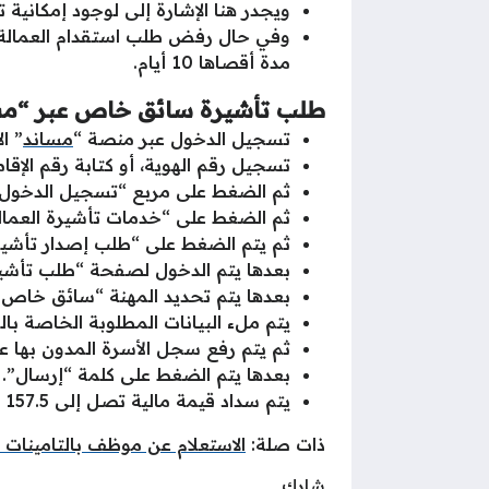
ويجدر هنا الإشارة إلى لوجود إمكانية تقديم شكوى
وفي حال رفض طلب استقدام العمالة 
مدة أقصاها 10 أيام.
طلب تأشيرة سائق خاص عبر “مس
تسجيل الدخول عبر منصة “
مساند
” ال
تسجيل رقم الهوية، أو كتابة رقم الإقام
ثم الضغط على مربع “تسجيل الدخول”
ثم الضغط على “خدمات تأشيرة العمالة 
ثم يتم الضغط على “طلب إصدار تأشير
بعدها يتم الدخول لصفحة “طلب تأشير
بعدها يتم تحديد المهنة “سائق خاص”
يتم ملء البيانات المطلوبة الخاصة بال
ثم يتم رفع سجل الأسرة المدون بها عدد
بعدها يتم الضغط على كلمة “إرسال”.
يتم سداد قيمة مالية تصل إلى 157.5 ريال سعودية شاملة الضريبة من خلال خدمة السداد خلال 24 ساعة من بداية التسجيل عبر منصة مساند.
ذات صلة:
الاستعلام عن موظف بالتامينات 
شارك