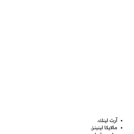
آرت لينك.
مالايكا لينينز.