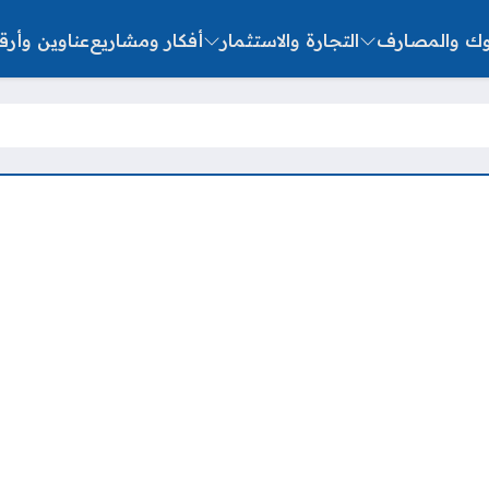
نوك والمصارف
التجارة والاستثمار
أفكار ومشاريع
عناوين وأرق