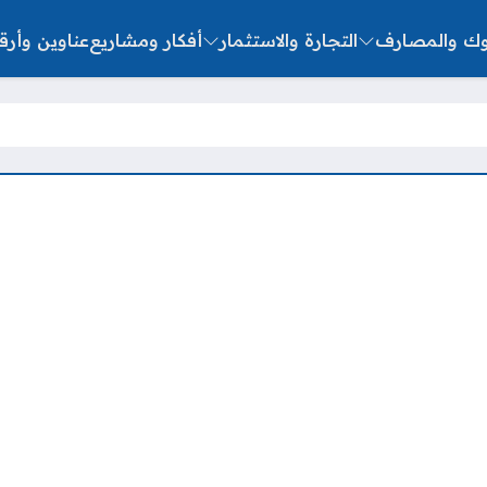
نوك والمصارف
التجارة والاستثمار
أفكار ومشاريع
عناوين وأرق