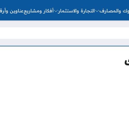
نوك والمصارف
التجارة والاستثمار
أفكار ومشاريع
عناوين وأرق