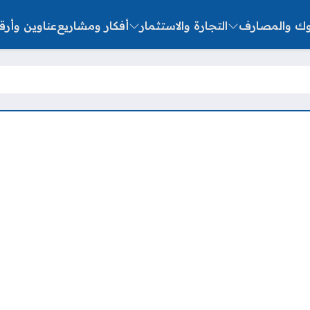
نوك والمصارف
التجارة والاستثمار
أفكار ومشاريع
عناوين وأرق