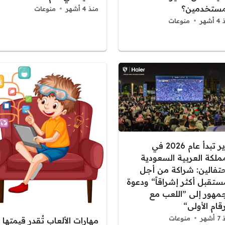
مستخدمين؟
منذ 4 أشهر
منوعات
شهر
منوعات
هاير تبدأ عام 2026 في
مملكة العربية السعودية
حتفالين: شراكة من أجل
ستقبل أكثر إشراقاً“ ودعوة
جمهور إلى ”اللعب مع
رقام الأولى“
شهر
منوعات
مهارات الألعاب تُقدر قيمتها