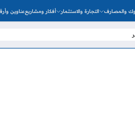
نوك والمصارف
التجارة والاستثمار
أفكار ومشاريع
عناوين وأرق
ر